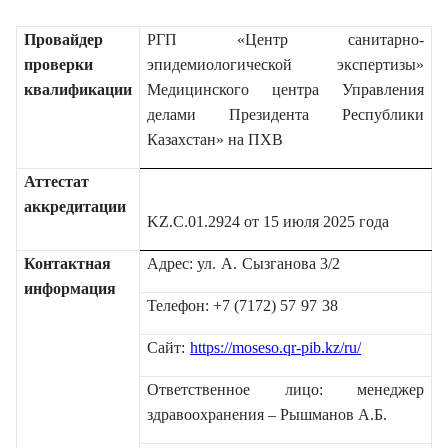
Новости
Провайдер
РГП «Центр санитарно-
проверки
эпидемиологической экспертизы»
Обратная связь
квалификации
Медицинского центра Управления
делами Президента Республики
Казахстан» на ПХВ
Вакансии
Аттестат
аккредитации
Обучение
KZ
.
C
.01.2924 от 15 июля 2025 года
Контактная
Адрес: ул.
А.
Сызганова 3/2
Адалдық алаңы
информация
Телефон: +7 (7172)
57
97
3
8
Сайт:
https://moseso.qr-pib.kz/ru/
Прейскурант услуг
Ответственное лицо: менеджер
здравоохранения – Рышманов А.Б.
Версия для слабовидящих