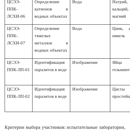
ЦСЭЭ-
Определение
Вода
Натрий, 
ППК-
катионов в
кальций,
ЛСХИ-06
водных объектах
магний
ЦСЭЭ-
Определение
Вода
Цинк, ж
ППК-
тяжелых
никель
ЛСХИ-0
7
металлов в
водных объектах
ЦСЭЭ-
Идентификация
Изображение
Яйца
ППК-ЛП-01
паразитов в воде
гельминт
ЦСЭЭ-
Идентификация
Изображение
Цисты
ППК-ЛП-02
паразитов в воде
простей
Критерии выбора участников: испытательные лаборатории,