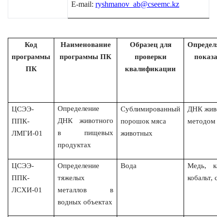
E-mail:
ryshmanov_ab@cseemc.kz
Код
Наименование
Образец для
Опреде
программы
программы ПК
проверки
показа
ПК
квалификации
Определение
ЦСЭЭ-
Сублимированный
ДНК жив
ДНК животного
ППК-
порошок мяса
методом
в пищевых
ЛМГИ-01
животных
продуктах
ЦСЭЭ-
Определение
Вода
Медь, к
ППК-
тяжелых
кобальт, 
ЛСХИ-01
металлов в
водных объектах