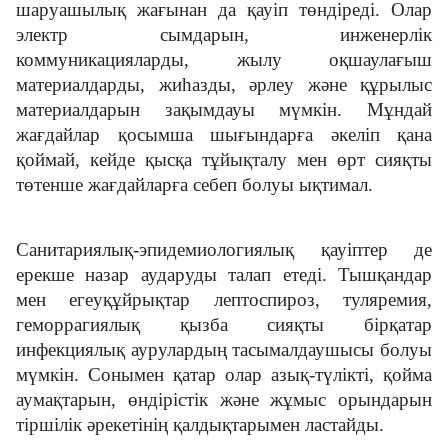
шаруашылық жағынан да қауіп төндіреді. Олар
электр сымдарын, инженерлік
коммуникацияларды, жылу оқшаулағыш
материалдарды, жиһазды, әрлеу және құрылыс
материалдарын зақымдауы мүмкін. Мұндай
жағдайлар қосымша шығындарға әкеліп қана
қоймай, кейде қысқа тұйықталу мен өрт сияқты
төтенше жағдайларға себеп болуы ықтимал.
Санитариялық-эпидемиологиялық қауіптер де
ерекше назар аударуды талап етеді. Тышқандар
мен егеуқұйрықтар лептоспироз, туляремия,
геморрагиялық қызба сияқты бірқатар
инфекциялық аурулардың тасымалдаушысы болуы
мүмкін. Сонымен қатар олар азық-түлікті, қойма
аумақтарын, өндірістік және жұмыс орындарын
тіршілік әрекетінің қалдықтарымен ластайды.