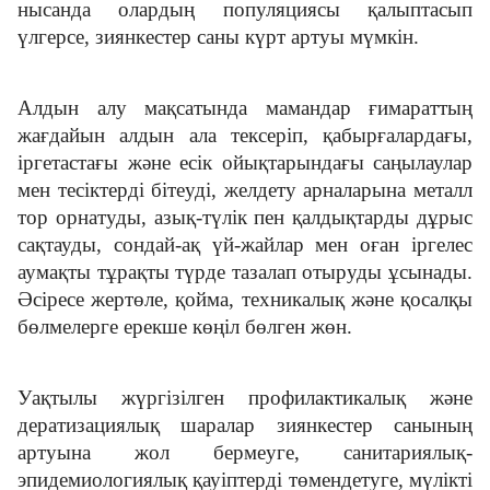
нысанда олардың популяциясы қалыптасып
үлгерсе, зиянкестер саны күрт артуы мүмкін.
Алдын алу мақсатында мамандар ғимараттың
жағдайын алдын ала тексеріп, қабырғалардағы,
іргетастағы және есік ойықтарындағы саңылаулар
мен тесіктерді бітеуді, желдету арналарына металл
тор орнатуды, азық-түлік пен қалдықтарды дұрыс
сақтауды, сондай-ақ үй-жайлар мен оған іргелес
аумақты тұрақты түрде тазалап отыруды ұсынады.
Әсіресе жертөле, қойма, техникалық және қосалқы
бөлмелерге ерекше көңіл бөлген жөн.
Уақтылы жүргізілген профилактикалық және
дератизациялық шаралар зиянкестер санының
артуына жол бермеуге, санитариялық-
эпидемиологиялық қауіптерді төмендетуге, мүлікті