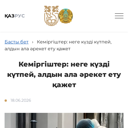
ҚАЗ
РУС
Басты бет
›
Кеміргіштер: неге күзді күтпей,
алдын ала әрекет ету қажет
Кеміргіштер: неге күзді
Жалпы мәлімет
күтпей, алдын ала әрекет ету
қажет
Құрылым
18.06.2026
Біздің қызметтеріміз