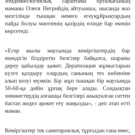
эпидемиологиялық сараптама орталығының
маманы Олеся Негрийдің айтуынша, нысанда жаз
мезгілінде тышқан немесе егеуқұйрықтардың
пайда болуы мәселенің қазірдің өзінде бар екенін
көрсетеді.
«Егер жылы маусымда кеміргіштердің бар
екендігін білдіретін белгілер байқалса, шараны
дереу қабылдау қажет. Дератизация жұмыстарын
күзге қалдыру олардың санының тез көбеюіне
алып келуі мүмкін. Бір жұп тышқан бір маусымда
50-60-қа дейін ұрпақ бере алады. Сондықтан
зиянкестердің алғашқы белгілері анықталған сәттен
бастап жедел әрекет ету маңызды», - деп атап өтті
маман.
Кеміргіштер тек санитариялық тұрғыдан ғана емес,