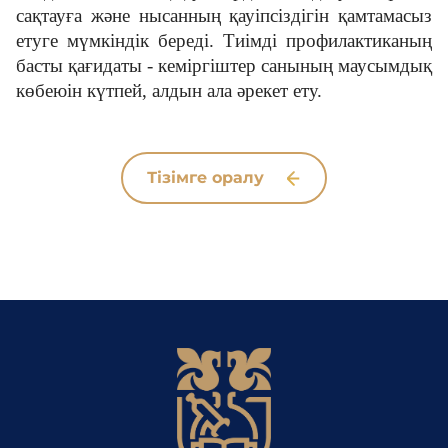
сақтауға және нысанның қауіпсіздігін қамтамасыз
етуге мүмкіндік береді. Тиімді профилактиканың
басты қағидаты - кеміргіштер санының маусымдық
көбеюін күтпей, алдын ала әрекет ету.
Тізімге оралу