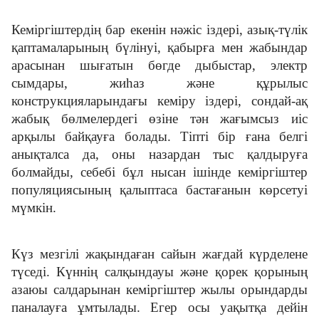
Кеміргіштердің бар екенін нәжіс іздері, азық-түлік
қаптамаларының бүлінуі, қабырға мен жабындар
арасынан шығатын бөгде дыбыстар, электр
сымдары, жиһаз және құрылыс
конструкцияларындағы кеміру іздері, сондай-ақ
жабық бөлмелердегі өзіне тән жағымсыз иіс
арқылы байқауға болады. Тіпті бір ғана белгі
анықталса да, оны назардан тыс қалдыруға
болмайды, себебі бұл нысан ішінде кеміргіштер
популяциясының қалыптаса бастағанын көрсетуі
мүмкін.
Күз мезгілі жақындаған сайын жағдай күрделене
түседі. Күннің салқындауы және қорек қорының
азаюы салдарынан кеміргіштер жылы орындарды
паналауға ұмтылады. Егер осы уақытқа дейін